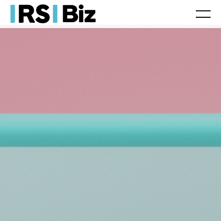
Laboral
Fiscal/Contable
Jurídico
Tax
Legal
Herencias
Movilidad internacional
Franquicias
Actualidad
Laboral
Fiscal/Contable