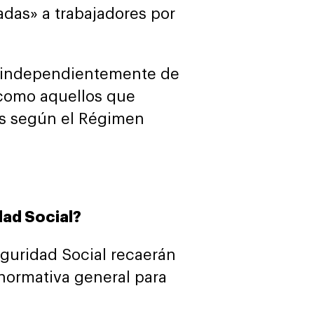
adas» a trabajadores por
a, independientemente de
 como aquellos que
os según el Régimen
dad Social?
eguridad Social recaerán
 normativa general para