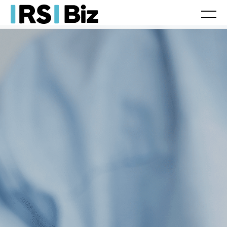
Laboral
Fiscal/Contable
Jurídico
Tax
Legal
Herencias
Movilidad internacional
Franquicias
Actualidad
Laboral
Fiscal/Contable