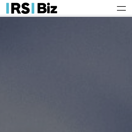
Laboral
Fiscal/Contable
Jurídico
Tax
Legal
Herencias
Movilidad internacional
Franquicias
Actualidad
Laboral
Fiscal/Contable