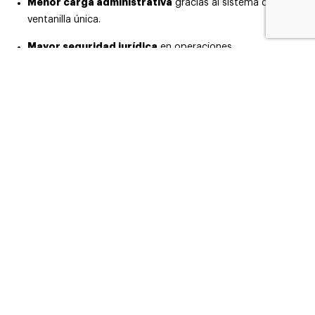
Menor carga administrativa
gracias al sistema de
ventanilla única.
Mayor seguridad jurídica
en operaciones
intracomunitarias.
Reducción del fraude
y mejora de la competitividad.
Simplificación de la gestión contable
con facturación
digital estándar.
El Proyecto ViDA marca un antes y un
después en la fiscalidad europea
Proyecto ViDA
El
representa un paso decisivo hacia la
digitalización y armonización fiscal en Europa. Para las
empresas, anticiparse a su entrada en vigor será clave para
mantener la competitividad y evitar sanciones.
RSBiz
Desde
, te ayudamos a preparar a tu empresa para