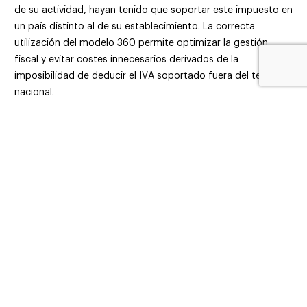
de su actividad, hayan tenido que soportar este impuesto en
un país distinto al de su establecimiento. La correcta
utilización del modelo 360 permite optimizar la gestión
fiscal y evitar costes innecesarios derivados de la
imposibilidad de deducir el IVA soportado fuera del territorio
nacional.
¿Se establece un importe mínimo para
la presentación del modelo 360?
Sí, la normativa establece un importe mínimo para poder
presentar una solicitud de devolución de IVA mediante el
modelo 360. En concreto, el importe del IVA soportado en
otro Estado miembro de la Unión Europea debe ser, como
mínimo, de 50 euros. Si la cantidad solicitada es inferior a
esta cifra, la Agencia Tributaria no admitirá la solicitud, y,
por tanto, no se podrá tramitar la devolución del impuesto.