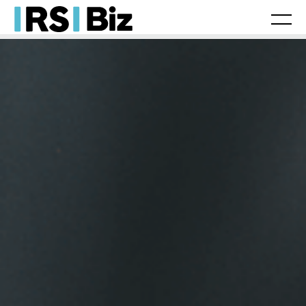
Laboral
Fiscal/Contable
Jurídico
Tax
Legal
Herencias
Movilidad internacional
Franquicias
Actualidad
Laboral
Fiscal/Contable