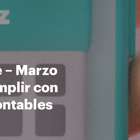
e – Marzo
mplir con
ontables