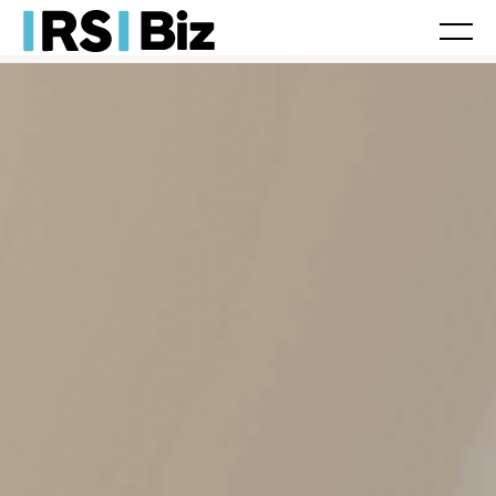
Laboral
Fiscal/Contable
Jurídico
Tax
Legal
Herencias
Movilidad internacional
Franquicias
Actualidad
Laboral
Fiscal/Contable